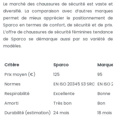
Le marché des chaussures de sécurité est vaste et
diversifié. La comparaison avec d’autres marques
permet de mieux apprécier le positionnement de
Sparco en termes de confort, de sécurité et de prix.
L’offre de chaussures de sécurité féminines tendance
de Sparco se démarque aussi par sa variété de
modèles.
Critère
Sparco
Marque X
Prix moyen (€)
125
95
Normes
EN ISO 20345 S3 SRC
EN ISO 2
Respirabilité
Excellente
Bonne
Amorti
Très bon
Bon
Durabilité (estimation)
24 mois
18 mois