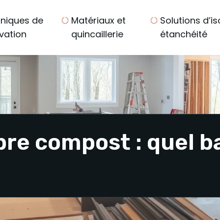
niques de
Matériaux et
Solutions d’is
vation
quincaillerie
étanchéité
pre compost : quel 